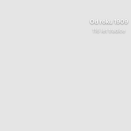
Od roku 1909
116 let tradice