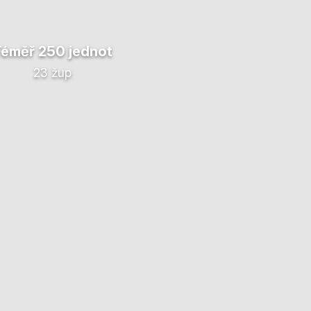
Téměř 250 jednot
23 žup