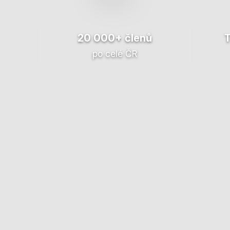
20 000+ členů
po celé ČR