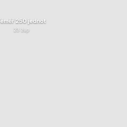
Téměř 250 jednot
23 žup