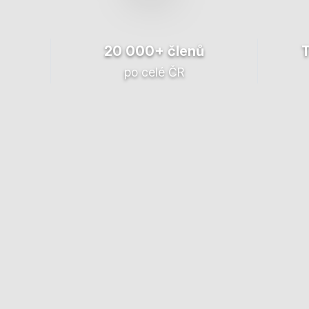
20 000+ členů
po celé ČR