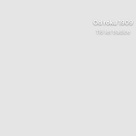
Od roku 1909
116 let tradice