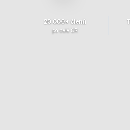
20 000+ členů
po celé ČR