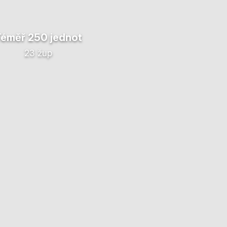
Téměř 250 jednot
23 žup