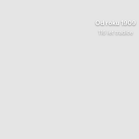
Od roku 1909
116 let tradice