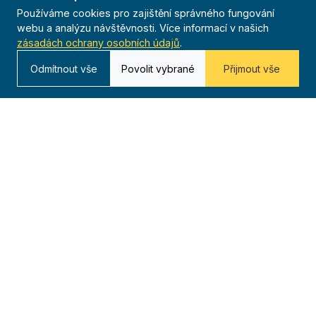
Používáme cookies pro zajištění správného fungování
webu a analýzu návštěvnosti. Více informací v našich
zásadách ochrany osobních údajů
.
Odmítnout vše
Povolit vybrané
Přijmout vše
O nás
20 000+
Téměř 250
Od roku 1909
členů
jednot
116 let tradice
po celé ČR
23 žup