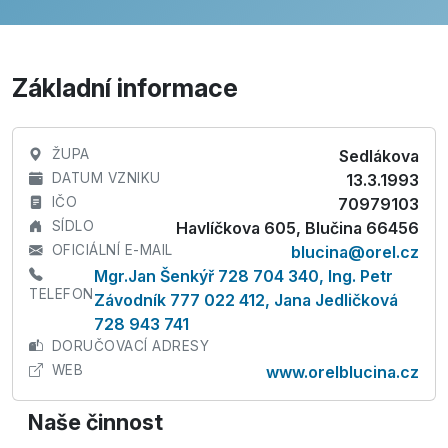
Základní informace
ŽUPA
Sedlákova
DATUM VZNIKU
13.3.1993
IČO
70979103
SÍDLO
Havlíčkova 605, Blučina 66456
OFICIÁLNÍ E-MAIL
blucina@orel.cz
Mgr.Jan Šenkýř 728 704 340, Ing. Petr
TELEFON
Závodník 777 022 412, Jana Jedličková
728 943 741
DORUČOVACÍ ADRESY
WEB
www.orelblucina.cz
Naše činnost