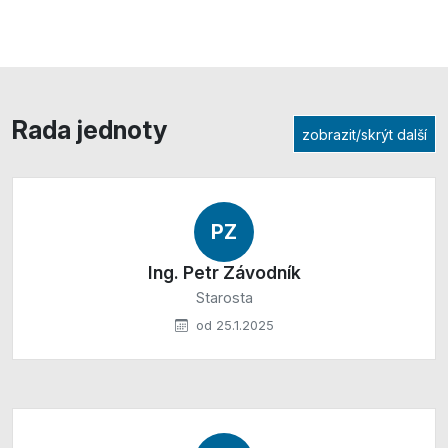
Rada jednoty
zobrazit/skrýt další
PZ
Ing. Petr Závodník
Starosta
od 25.1.2025