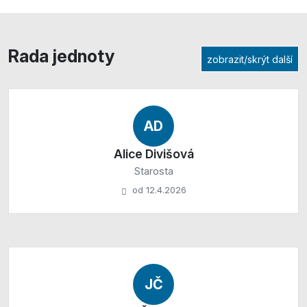
Rada jednoty
zobrazit/skrýt další
AD
Alice Divišová
Starosta
od 12.4.2026
JČ