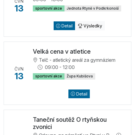
ČVN
13
sportovní akce
Jednota Rtyně v Podkrkonoší
Detail
Výsledky
Velká cena v atletice
Telč - atletický areál za gymnáziem
09:00 - 12:00
ČVN
13
sportovní akce
Župa Kubišova
Detail
Taneční soutěž O rtyňskou
zvonici