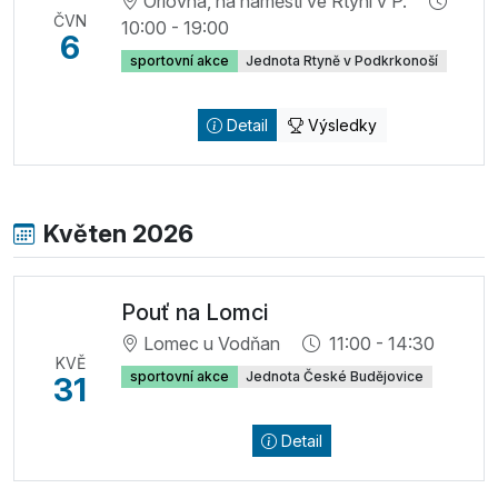
Orlovna, na náměstí ve Rtyni v P.
ČVN
10:00 - 19:00
6
sportovní akce
Jednota Rtyně v Podkrkonoší
Detail
Výsledky
Květen 2026
Pouť na Lomci
Lomec u Vodňan
11:00 - 14:30
KVĚ
sportovní akce
Jednota České Budějovice
31
Detail