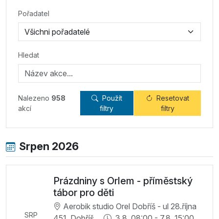
Pořadatel
Hledat
Nalezeno
958
Použít
Resetovat
akcí
filtry
filtry
Srpen 2026
Prázdniny s Orlem - příměstský
tábor pro děti
Aerobik studio Orel Dobříš - ul 28.října
SRP
451, Dobříš
3.8. 08:00 - 7.8. 15:00