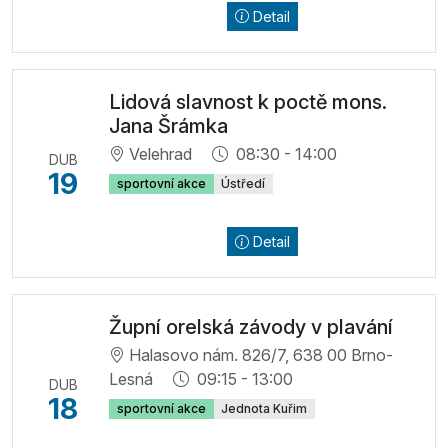
Detail
Lidová slavnost k poctě mons.
Jana Šrámka
Velehrad
08:30 - 14:00
DUB
19
sportovní akce
Ústředí
Detail
Župní orelská závody v plavání
Halasovo nám. 826/7, 638 00 Brno-
Lesná
09:15 - 13:00
DUB
18
sportovní akce
Jednota Kuřim