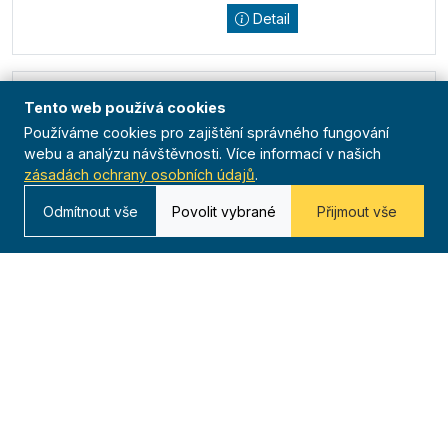
Detail
Stolní tenis jednotlivci
Tento web používá cookies
DDM Polná
08:15 - 15:00
Používáme cookies pro zajištění správného fungování
DUB
webu a analýzu návštěvnosti. Více informací v našich
sportovní akce
Ústředí
18
zásadách ochrany osobních údajů
.
Odmítnout vše
Povolit vybrané
Přijmout vše
Detail
Výsledky
Předchozí
1
2
3
4
5
Následující