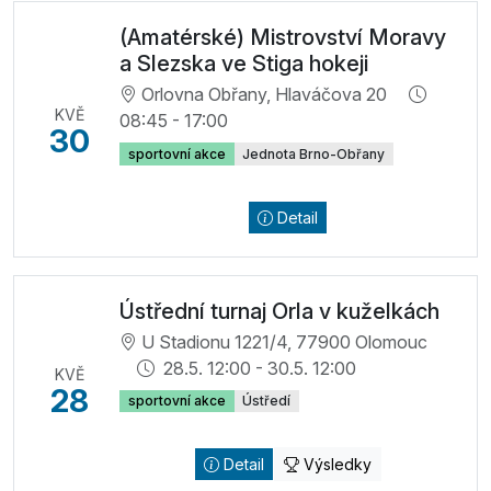
(Amatérské) Mistrovství Moravy
a Slezska ve Stiga hokeji
Orlovna Obřany, Hlaváčova 20
KVĚ
08:45 - 17:00
30
sportovní akce
Jednota Brno-Obřany
Detail
Ústřední turnaj Orla v kuželkách
U Stadionu 1221/4, 77900 Olomouc
28.5. 12:00 - 30.5. 12:00
KVĚ
28
sportovní akce
Ústředí
Detail
Výsledky