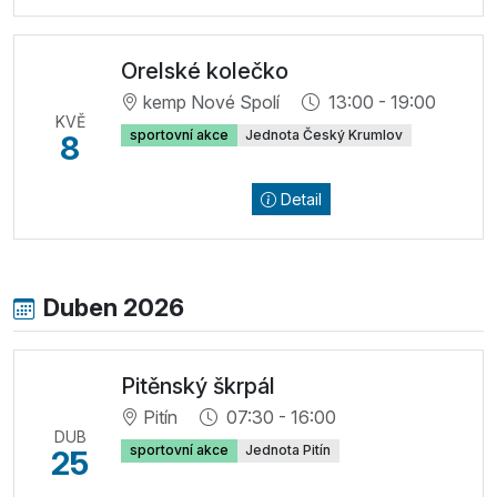
Orelské kolečko
kemp Nové Spolí
13:00 - 19:00
KVĚ
sportovní akce
Jednota Český Krumlov
8
Detail
Duben 2026
Pitěnský škrpál
Pitín
07:30 - 16:00
DUB
sportovní akce
Jednota Pitín
25