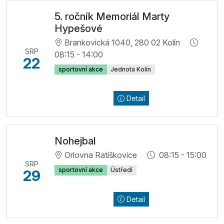
5. ročník Memoriál Marty
Hypešové
Brankovická 1040, 280 02 Kolín
SRP
08:15 - 14:00
22
sportovní akce
Jednota Kolín
Detail
Nohejbal
Orlovna Ratíškovice
08:15 - 15:00
SRP
sportovní akce
Ústředí
29
Detail