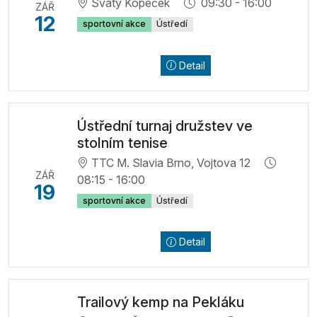
Svatý Kopeček
09:30 - 16:00
ZÁŘ
12
sportovní akce
Ústředí
Detail
Ústřední turnaj družstev ve
stolním tenise
TTC M. Slavia Brno, Vojtova 12
ZÁŘ
08:15 - 16:00
19
sportovní akce
Ústředí
Detail
Trailový kemp na Pekláku