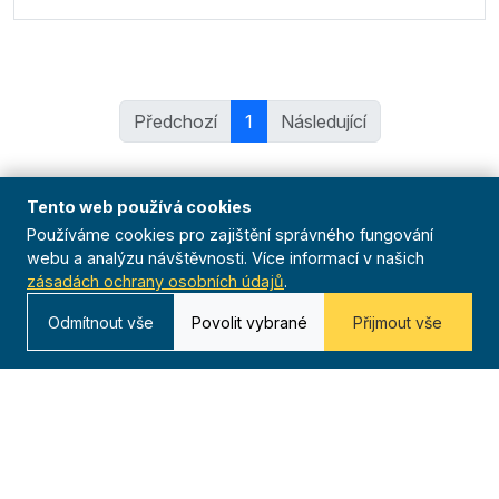
Předchozí
1
Následující
Tento web používá cookies
Používáme cookies pro zajištění správného fungování
webu a analýzu návštěvnosti. Více informací v našich
zásadách ochrany osobních údajů
.
Odmítnout vše
Povolit vybrané
Přijmout vše
Organizace
O nás
Historie
Organizační struktura
Předsednictvo