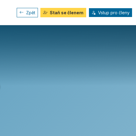
Zpět
Staň se členem
Vstup pro členy