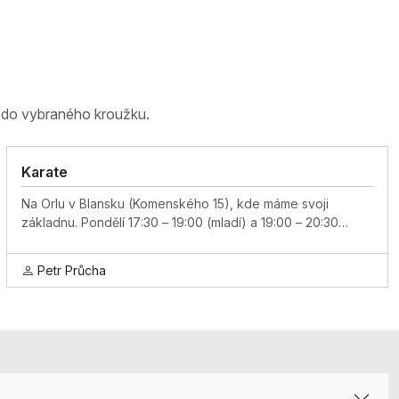
e do vybraného kroužku.
Karate
Na Orlu v Blansku (Komenského 15), kde máme svoji
základnu. Pondělí 17:30 – 19:00 (mladí) a 19:00 – 20:30
(starší) Středa 16:00 – 17:00 (přípravka), 17:00 – 18:30
(mladí) a 18:30 – 20:00 (starší) Na ZŠ Jedovnice (Nad
Petr Průcha
Rybníkem 401), kde nás to prostě baví. Čtvrtek 17:15 – 18:30
(mladí) a 18:30 – 20:00 (starší)