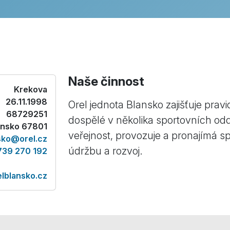
Naše činnost
Krekova
26.11.1998
Orel jednota Blansko zajišťuje pravi
68729251
dospělé v několika sportovních od
ansko 67801
veřejnost, provozuje a pronajímá sp
sko@orel.cz
údržbu a rozvoj.
739 270 192
elblansko.cz