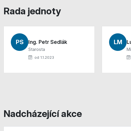
Rada jednoty
PS
LM
Ing. Petr Sedlák
L
Starosta
Mí
od 1.1.2023
Nadcházející akce