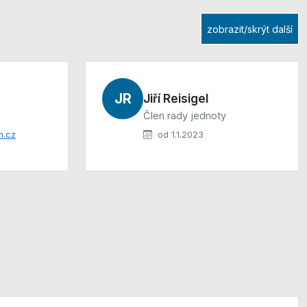
zobrazit/skrýt další
JR
Jiří Reisigel
Člen rady jednoty
m.cz
od 1.1.2023