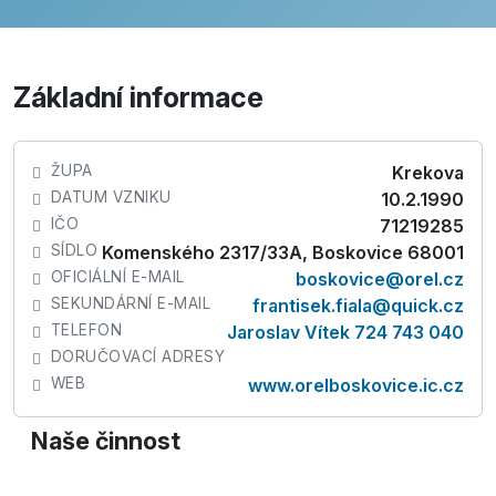
Základní informace
ŽUPA
Krekova
DATUM VZNIKU
10.2.1990
IČO
71219285
SÍDLO
Komenského 2317/33A, Boskovice 68001
OFICIÁLNÍ E-MAIL
boskovice@orel.cz
SEKUNDÁRNÍ E-MAIL
frantisek.fiala@quick.cz
TELEFON
Jaroslav Vítek 724 743 040
DORUČOVACÍ ADRESY
WEB
www.orelboskovice.ic.cz
Naše činnost