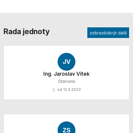
Rada jednoty
zobrazit/skrýt další
JV
Ing. Jaroslav Vítek
Starosta
od 12.4.2023
ZS