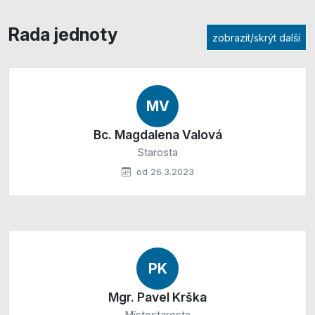
Rada jednoty
zobrazit/skrýt další
MV
Bc. Magdalena Valová
Starosta
od 26.3.2023
PK
Mgr. Pavel Krška
Místostarosta