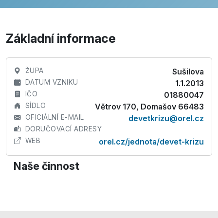
Základní informace
ŽUPA
Sušilova
DATUM VZNIKU
1.1.2013
IČO
01880047
SÍDLO
Větrov 170, Domašov 66483
OFICIÁLNÍ E-MAIL
devetkrizu@orel.cz
DORUČOVACÍ ADRESY
WEB
orel.cz/jednota/devet-krizu
Naše činnost