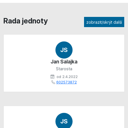
Rada jednoty
zobrazit/skrýt další
JS
Jan Salajka
Starosta
od 2.4.2022
602573872
JS