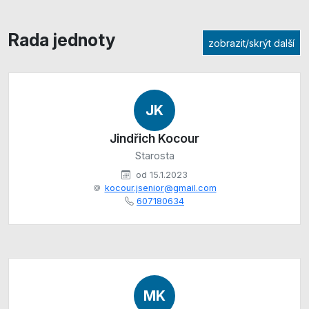
Rada jednoty
zobrazit/skrýt další
JK
Jindřich Kocour
Starosta
od 15.1.2023
kocour.jsenior@gmail.com
607180634
MK