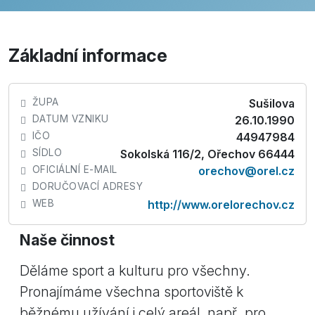
Základní informace
ŽUPA
Sušilova
DATUM VZNIKU
26.10.1990
IČO
44947984
SÍDLO
Sokolská 116/2, Ořechov 66444
OFICIÁLNÍ E-MAIL
orechov@orel.cz
DORUČOVACÍ ADRESY
WEB
http://www.orelorechov.cz
Naše činnost
Děláme sport a kulturu pro všechny.
Pronajímáme všechna sportoviště k
běžnému užívání i celý areál, např. pro