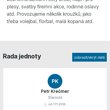
plesy, svatby firemní akce, rodinné oslavy
atd. Provozujeme několik kroužků, jako
třeba volejbal, florbal, malá kopaná atd.
Rada jednoty
zobrazit/skrýt další
PK
Petr Krečmer
Starosta
od 17.1.2016