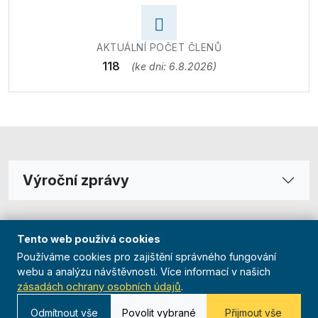
AKTUÁLNÍ POČET ČLENŮ
118
(ke dni: 6.8.2026)
Výroční zprávy
Tento web používá cookies
Používáme cookies pro zajištění správného fungování
webu a analýzu návštěvnosti. Více informací v našich
zásadách ochrany osobních údajů
.
© 2026 Orel | Jednota Ořechov
Odmítnout vše
Povolit vybrané
Přijmout vše
Zpět na hlavní web Orla