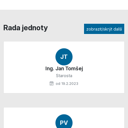
Rada jednoty
zobrazit/skrýt další
JT
Ing. Jan Tomšej
Starosta
od 19.2.2023
PV