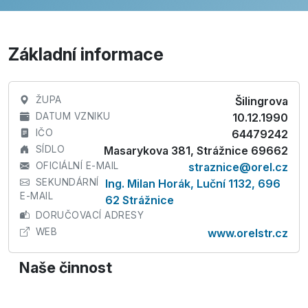
Základní informace
ŽUPA
Šilingrova
DATUM VZNIKU
10.12.1990
IČO
64479242
SÍDLO
Masarykova 381, Strážnice 69662
OFICIÁLNÍ E-MAIL
straznice@orel.cz
SEKUNDÁRNÍ
Ing. Milan Horák, Luční 1132, 696
E-MAIL
62 Strážnice
DORUČOVACÍ ADRESY
WEB
www.orelstr.cz
Naše činnost