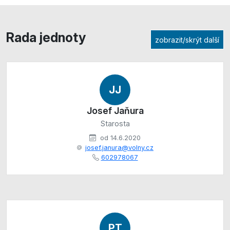
Rada jednoty
zobrazit/skrýt další
JJ
Josef Jaňura
Starosta
od 14.6.2020
josef.janura@volny.cz
602978067
PT