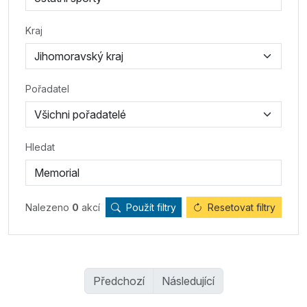
Kraj
Pořadatel
Hledat
Nalezeno
0
akcí
Použít filtry
Resetovat filtry
Předchozí
Následující