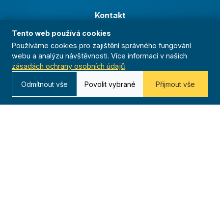
Kontakt
Tento web používá cookies
Kurská 792/3,
625 00 Brno
Používáme cookies pro zajištění správného fungování
webu a analýzu návštěvnosti. Více informací v našich
IČO 00544833
zásadách ochrany osobních údajů
.
ustredi@orel.cz
Odmítnout vše
Povolit vybrané
Přijmout vše
Kontaktujte nás
Dáváme sportu smysl