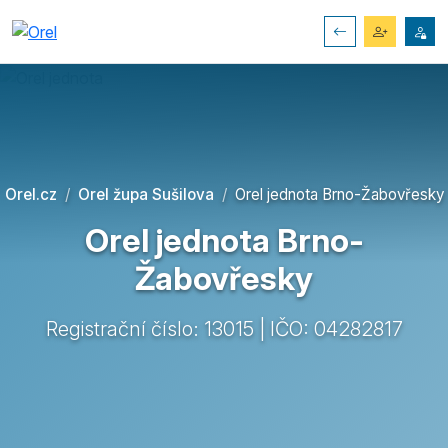
Orel.cz
Orel župa Sušilova
Orel jednota Brno-Žabovřesky
Orel jednota Brno-
Žabovřesky
Registrační číslo: 13015 | IČO: 04282817