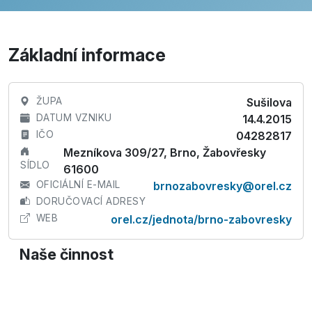
Základní informace
ŽUPA
Sušilova
DATUM VZNIKU
14.4.2015
IČO
04282817
Mezníkova 309/27, Brno, Žabovřesky
SÍDLO
61600
OFICIÁLNÍ E-MAIL
brnozabovresky@orel.cz
DORUČOVACÍ ADRESY
WEB
orel.cz/jednota/brno-zabovresky
Naše činnost