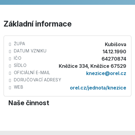
Základní informace
ŽUPA
Kubišova
DATUM VZNIKU
14.12.1990
IČO
64270874
SÍDLO
Kněžice 334, Kněžice 67529
OFICIÁLNÍ E-MAIL
knezice@orel.cz
DORUČOVACÍ ADRESY
WEB
orel.cz/jednota/knezice
Naše činnost