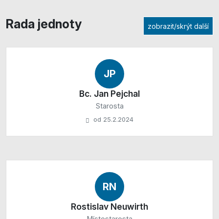
Rada jednoty
zobrazit/skrýt další
JP
Bc. Jan Pejchal
Starosta
od 25.2.2024
RN
Rostislav Neuwirth
Místostarosta