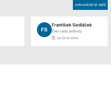
zobrazit/skrýt další
František Sedláček
FS
Člen rady jednoty
od 24.10.2004