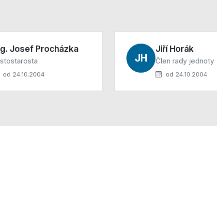
ng. Josef Procházka
Jiří Horák
JH
stostarosta
Člen rady jednoty
od 24.10.2004
od 24.10.2004