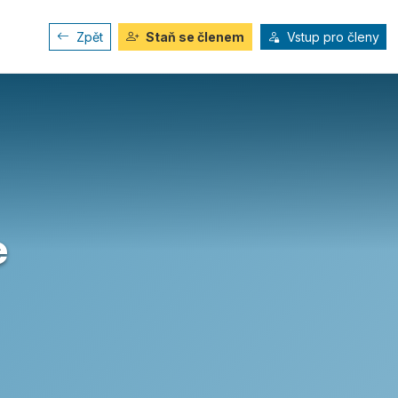
Zpět
Staň se členem
Vstup pro členy
e