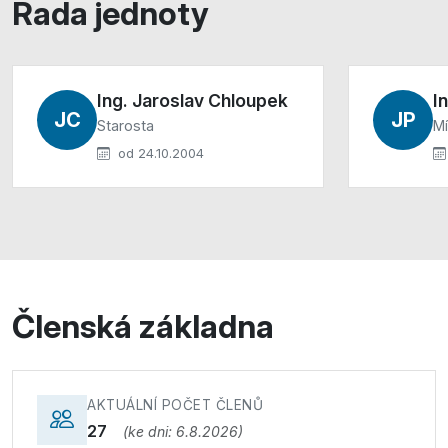
Rada jednoty
Ing. Jaroslav Chloupek
I
JC
JP
Starosta
Mí
od 24.10.2004
Členská základna
AKTUÁLNÍ POČET ČLENŮ
27
(ke dni: 6.8.2026)