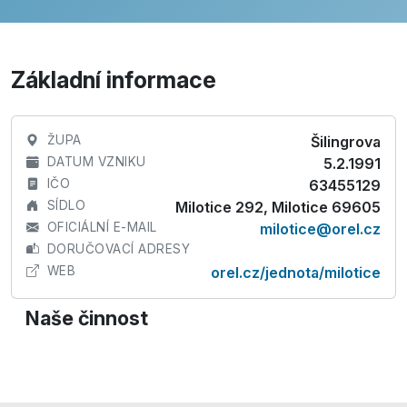
Základní informace
ŽUPA
Šilingrova
DATUM VZNIKU
5.2.1991
IČO
63455129
SÍDLO
Milotice 292, Milotice 69605
OFICIÁLNÍ E-MAIL
milotice@orel.cz
DORUČOVACÍ ADRESY
WEB
orel.cz/jednota/milotice
Naše činnost