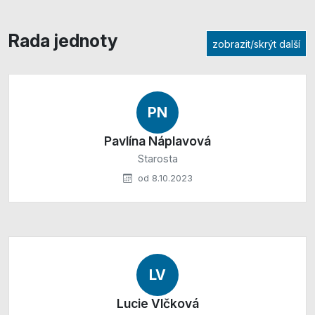
Rada jednoty
zobrazit/skrýt další
PN
Pavlína Náplavová
Starosta
od 8.10.2023
LV
Lucie Vlčková