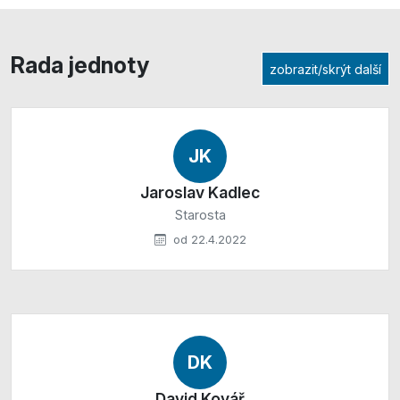
Rada jednoty
zobrazit/skrýt další
JK
Jaroslav Kadlec
Starosta
od 22.4.2022
DK
David Kovář