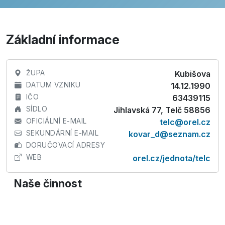
Základní informace
ŽUPA
Kubišova
DATUM VZNIKU
14.12.1990
IČO
63439115
SÍDLO
Jihlavská 77, Telč 58856
OFICIÁLNÍ E-MAIL
telc@orel.cz
SEKUNDÁRNÍ E-MAIL
kovar_d@seznam.cz
DORUČOVACÍ ADRESY
WEB
orel.cz/jednota/telc
Naše činnost