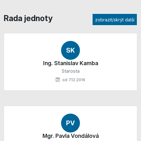
Rada jednoty
zobrazit/skrýt další
SK
Ing. Stanislav Kamba
Starosta
od 7.12.2016
PV
Mgr. Pavla Vondálová