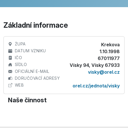
Základní informace
ŽUPA
Krekova
DATUM VZNIKU
1.10.1998
IČO
67011977
SÍDLO
Vísky 94, Vísky 67933
OFICIÁLNÍ E-MAIL
visky@orel.cz
DORUČOVACÍ ADRESY
WEB
orel.cz/jednota/visky
Naše činnost