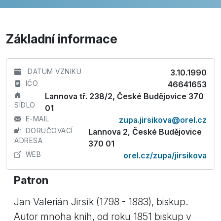
Základní informace
DATUM VZNIKU
3.10.1990
IČO
46641653
Lannova tř. 238/2, České Budějovice 370
SÍDLO
01
E-MAIL
zupa.jirsikova@orel.cz
DORUČOVACÍ
Lannova 2, České Budějovice
ADRESA
370 01
WEB
orel.cz/zupa/jirsikova
Patron
Jan Valerián Jirsík (1798 - 1883), biskup.
Autor mnoha knih, od roku 1851 biskup v