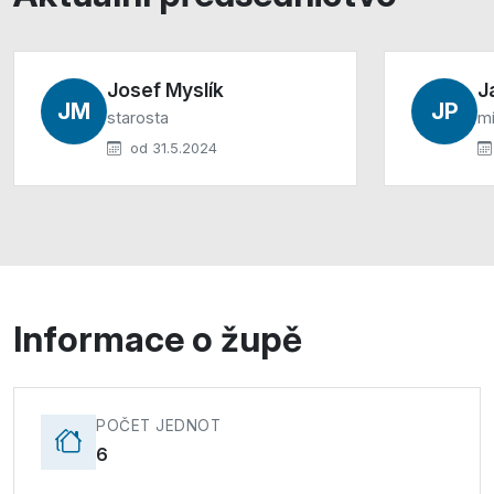
Josef Myslík
J
JM
JP
starosta
mí
od 31.5.2024
Informace o župě
POČET JEDNOT
6