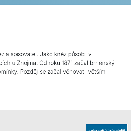
z a spisovatel. Jako kněz působil v
cích u Znojma. Od roku 1871 začal brněnský
mínky. Později se začal věnovat i větším
zobrazit/skrýt další