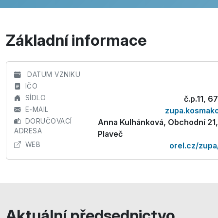
Základní informace
DATUM VZNIKU
IČO
SÍDLO
č.p.11, 6
E-MAIL
zupa.kosmak
DORUČOVACÍ
Anna Kulhánková, Obchodní 21
ADRESA
Plaveč
WEB
orel.cz/zup
Aktuální předsednictvo