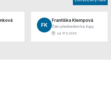
ánková
Františka Klempová
FK
Člen předsednictva župy
od 31.5.2024