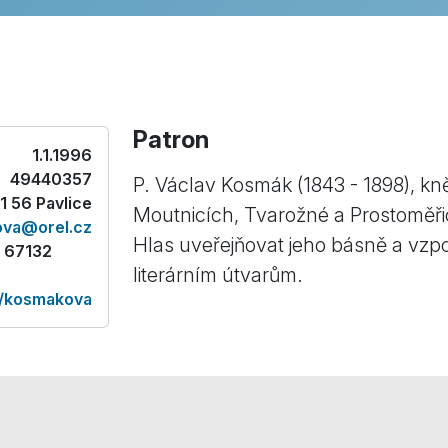
Patron
1.1.1996
49440357
P. Václav Kosmák (1843 - 1898), kně
71 56 Pavlice
Moutnicích, Tvarožné a Prostoměři
ova@orel.cz
Hlas uveřejňovat jeho básně a vzpo
, 67132
literárním útvarům.
a/kosmakova