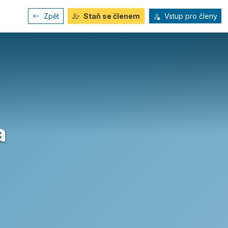
Zpět
Staň se členem
Vstup pro členy
a