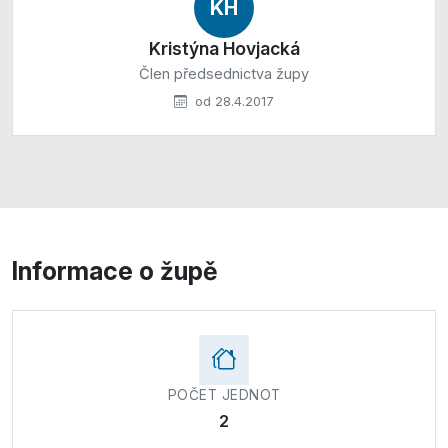
KH
Kristýna Hovjacká
Člen předsednictva župy
od 28.4.2017
Informace o župě
POČET JEDNOT
2