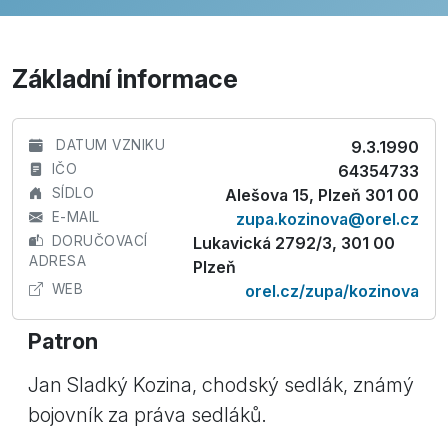
Základní informace
DATUM VZNIKU
9.3.1990
IČO
64354733
SÍDLO
Alešova 15, Plzeň 301 00
E-MAIL
zupa.kozinova@orel.cz
DORUČOVACÍ
Lukavická 2792/3, 301 00
ADRESA
Plzeň
WEB
orel.cz/zupa/kozinova
Patron
Jan Sladký Kozina, chodský sedlák, známý
bojovník za práva sedláků.