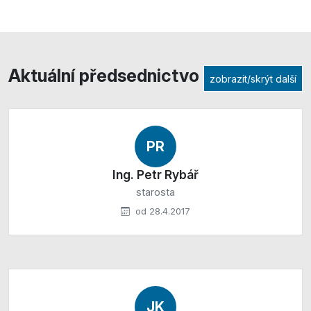
Aktuální předsednictvo
zobrazit/skrýt další
PR
Ing. Petr Rybář
starosta
od 28.4.2017
JK