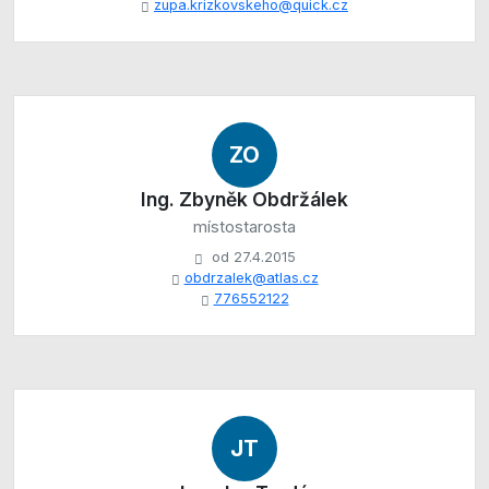
zupa.krizkovskeho@quick.cz
ZO
Ing. Zbyněk Obdržálek
místostarosta
od 27.4.2015
obdrzalek@atlas.cz
776552122
JT