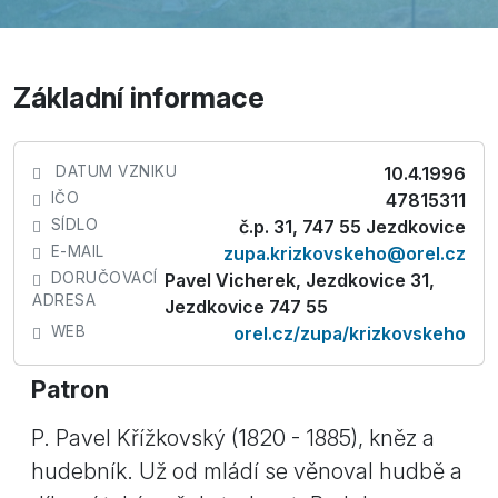
Základní informace
DATUM VZNIKU
10.4.1996
IČO
47815311
SÍDLO
č.p. 31, 747 55 Jezdkovice
E-MAIL
zupa.krizkovskeho@orel.cz
DORUČOVACÍ
Pavel Vicherek, Jezdkovice 31,
ADRESA
Jezdkovice 747 55
WEB
orel.cz/zupa/krizkovskeho
Patron
P. Pavel Křížkovský (1820 - 1885), kněz a
hudebník. Už od mládí se věnoval hudbě a