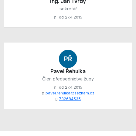
Ing. Jan Tvrdý
sekretář
od 27.4.2015
PŘ
Pavel Řehulka
Člen předsednictva župy
od 27.4.2015
pavel.rehulka@seznam.cz
732684535