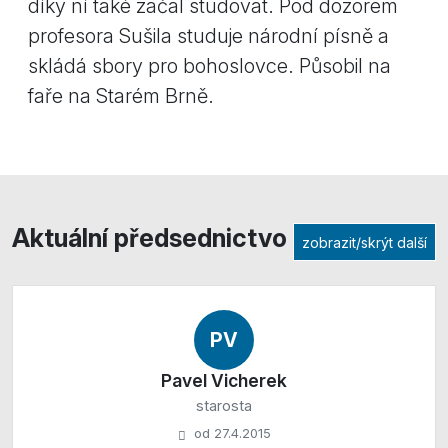
díky ní také začal studovat. Pod dozorem
profesora Sušila studuje národní písně a
skládá sbory pro bohoslovce. Působil na
faře na Starém Brně.
Aktuální předsednictvo
zobrazit/skrýt další
PV
Pavel Vicherek
starosta
od 27.4.2015