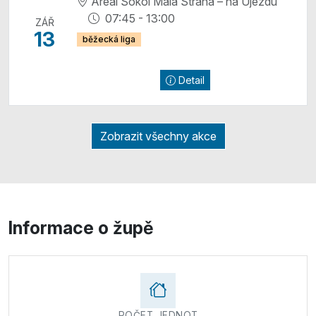
Areál Sokol Malá Strana – na Újezdu
07:45 - 13:00
ZÁŘ
13
běžecká liga
Detail
Zobrazit všechny akce
Informace o župě
POČET JEDNOT