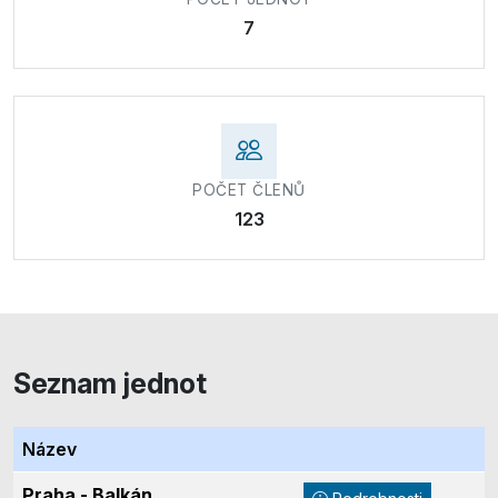
7
POČET ČLENŮ
123
Seznam jednot
Název
Praha - Balkán