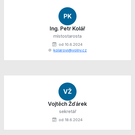
PK
Ing. Petr Kolář
místostarosta
od 10.6.2024
kolarovi@volny.cz
VŽ
Vojtěch Žďárek
sekretář
od 18.6.2024