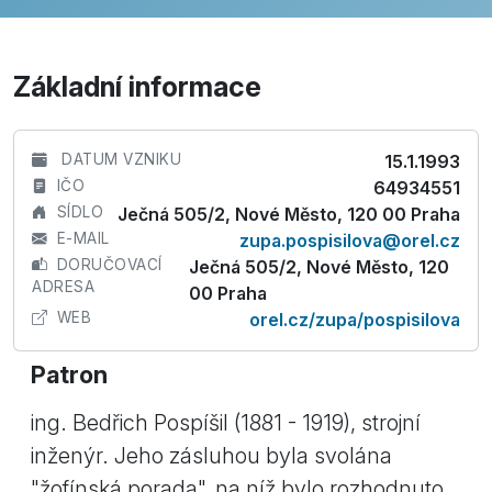
Základní informace
DATUM VZNIKU
15.1.1993
IČO
64934551
SÍDLO
Ječná 505/2, Nové Město, 120 00 Praha
E-MAIL
zupa.pospisilova@orel.cz
DORUČOVACÍ
Ječná 505/2, Nové Město, 120
ADRESA
00 Praha
WEB
orel.cz/zupa/pospisilova
Patron
ing. Bedřich Pospíšil (1881 - 1919), strojní
inženýr. Jeho zásluhou byla svolána
"žofínská porada", na níž bylo rozhodnuto