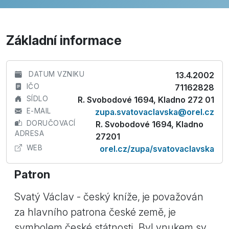
Základní informace
DATUM VZNIKU
13.4.2002
IČO
71162828
SÍDLO
R. Svobodové 1694, Kladno 272 01
E-MAIL
zupa.svatovaclavska@orel.cz
DORUČOVACÍ
R. Svobodové 1694, Kladno
ADRESA
27201
WEB
orel.cz/zupa/svatovaclavska
Patron
Svatý Václav - český kníže, je považován
za hlavního patrona české země, je
symbolem české státnosti. Byl vnukem sv.