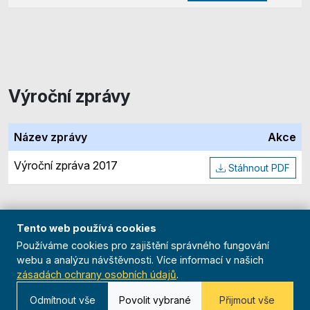
Výroční zprávy
Název zprávy
Akce
Výroční zpráva 2017
Stáhnout PDF
Tento web používá cookies
Používáme cookies pro zajištění správného fungování
webu a analýzu návštěvnosti. Více informací v našich
zásadách ochrany osobních údajů
.
© 2026 Orel | Župa Svatováclavská
Odmítnout vše
Povolit vybrané
Přijmout vše
Zpět na hlavní web Orla