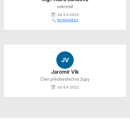
sekretář
od 6.4.2022
603904952
JV
Jaromír Vlk
Člen předsednictva župy
od 6.4.2022