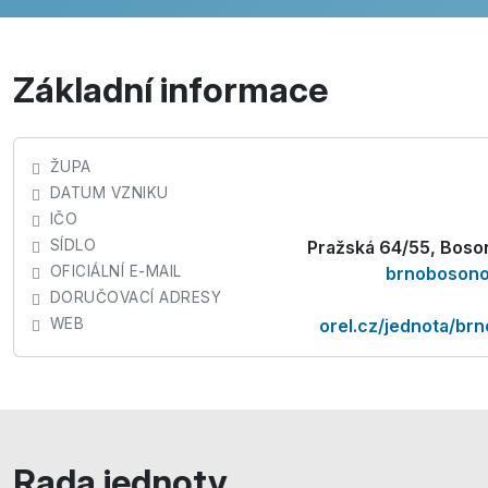
Základní informace
ŽUPA
DATUM VZNIKU
IČO
SÍDLO
Pražská 64/55, Bos
OFICIÁLNÍ E-MAIL
brnobosono
DORUČOVACÍ ADRESY
WEB
orel.cz/jednota/br
Rada jednoty