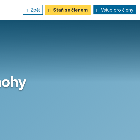
Zpět
Staň se členem
Vstup pro členy
nohy