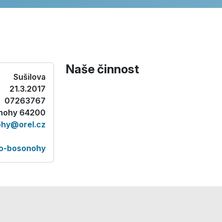
Naše činnost
Sušilova
21.3.2017
07263767
onohy 64200
hy@orel.cz
no-bosonohy