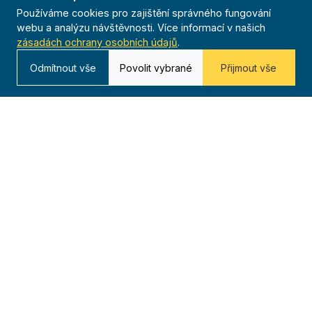
Používáme cookies pro zajištění správného fungování
webu a analýzu návštěvnosti. Více informací v našich
zásadách ochrany osobních údajů
.
Odmítnout vše
Povolit vybrané
Přijmout vše
O nás
20 000+
Téměř 250
Od roku 1909
členů
jednot
116 let tradice
po celé ČR
23 žup