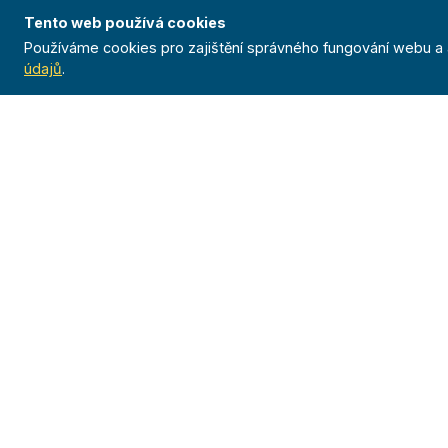
Tento web používá cookies
Používáme cookies pro zajištění správného fungování webu a a
údajů
.
Organizace
Projekty
O nás
Florbalová lig
Historie
Běžecká liga
Organizační struktura
Ficep
Předsednictvo
Anthropoid
Odborné rady
Celoroční čin
Stanovy
Výsledky
GDPR
Pojištění
Dokumenty