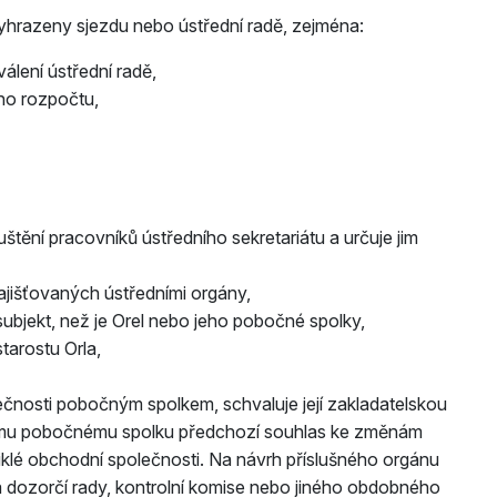
yhrazeny sjezdu nebo ústřední radě, zejména:
válení ústřední radě,
ého rozpočtu,
štění pracovníků ústředního sekretariátu a určuje jim
ajišťovaných ústředními orgány,
ubjekt, než je Orel nebo jeho pobočné spolky,
tarostu Orla,
čnosti pobočným spolkem, schvaluje její zakladatelskou
šnému pobočnému spolku předchozí souhlas ke změnám
niklé obchodní společnosti. Na návrh příslušného orgánu
 dozorčí rady, kontrolní komise nebo jiného obdobného