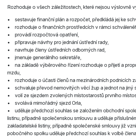
Rozhoduje o všech záležitostech, které nejsou výslovně v
• sestavuje finanční plán a rozpočet, předkládá jej ke sch
• rozhoduje o finančních prostředcích v rámci schválen
• provádí rozpočtová opatření,
• připravuje návrhy pro jednání ústřední rady,
• navrhuje členy ústředních odborných rad,
• jmenuje generálního sekretáře,
• na základě výběrového řízení rozhoduje o přijetí a propu
mzdu,
• rozhoduje o účasti členů na mezinárodních podnicích z
• schvaluje převod nemovitých věcí žup a jednot na jiný s
• volí ze sjezdem zvolených místostarostů prvního místos
• svolává mimořádný sjezd Orla,
• uděluje předchozí souhlas se založením obchodní spole
listinu, případně společenskou smlouvu a uděluje příslu
zakladatelské listiny, případně společenské smlouvy již vz
pobočného spolku uděluje předchozí souhlas k volbě člena