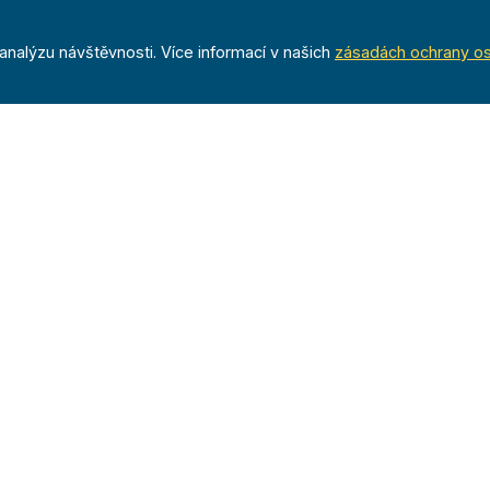
nalýzu návštěvnosti. Více informací v našich
zásadách ochrany o
Časopis
a
Archiv
Redakce
nost