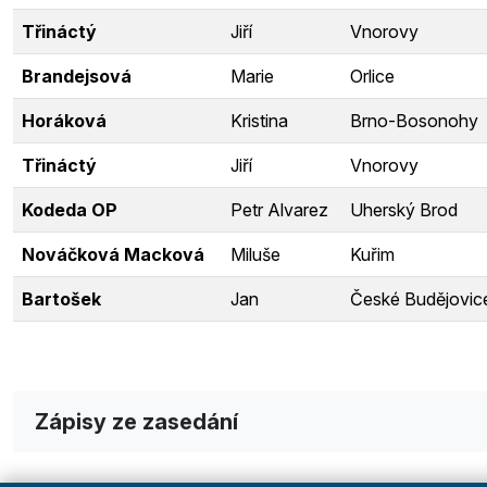
Třináctý
Jiří
Vnorovy
Brandejsová
Marie
Orlice
Horáková
Kristina
Brno-Bosonohy
Třináctý
Jiří
Vnorovy
Kodeda OP
Petr Alvarez
Uherský Brod
Nováčková Macková
Miluše
Kuřim
Bartošek
Jan
České Budějovic
Zápisy ze zasedání