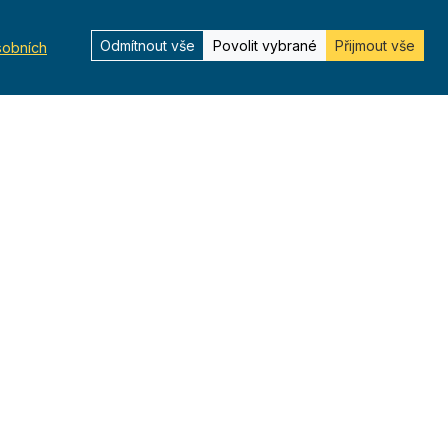
Odmítnout vše
Povolit vybrané
Přijmout vše
sobních
Kontakt
Kurská 792/3,
625 00 Brno
IČO 00544833
ustredi@orel.cz
Kontaktujte nás