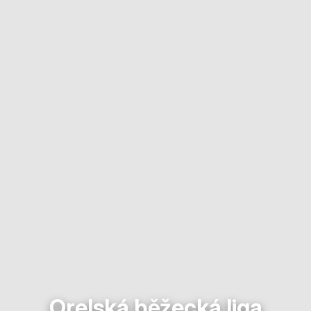
Orelská běžecká liga