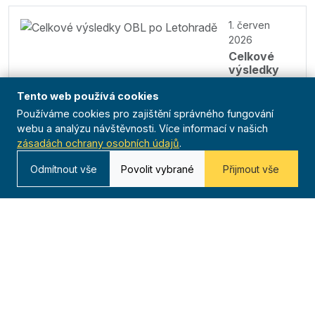
1. červen
2026
Celkové
výsledky
OBL po
Letohradě
Tento web používá cookies
Používáme cookies pro zajištění správného fungování
webu a analýzu návštěvnosti. Více informací v našich
zásadách ochrany osobních údajů
.
Všechny aktuality
Odmítnout vše
Povolit vybrané
Přijmout vše
Organizace
O nás
Historie