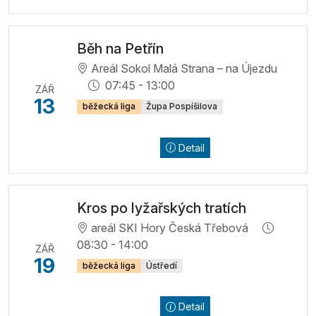
Běh na Petřín
Areál Sokol Malá Strana – na Újezdu
07:45 - 13:00
ZÁŘ
13
běžecká liga
Župa Pospíšilova
Detail
Kros po lyžařských tratích
areál SKI Hory Česká Třebová
08:30 - 14:00
ZÁŘ
19
běžecká liga
Ústředí
Detail