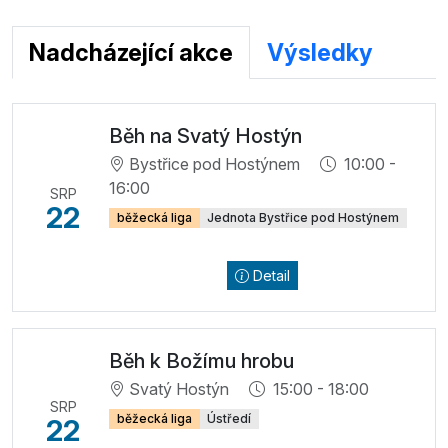
Nadcházející akce
Výsledky
Běh na Svatý Hostýn
Bystřice pod Hostýnem
10:00 -
16:00
SRP
22
běžecká liga
Jednota Bystřice pod Hostýnem
Detail
Běh k Božímu hrobu
Svatý Hostýn
15:00 - 18:00
SRP
běžecká liga
Ústředí
22