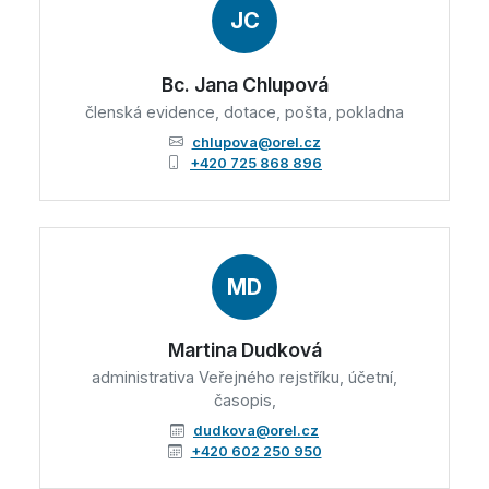
JC
Bc. Jana Chlupová
členská evidence, dotace, pošta, pokladna
chlupova@orel.cz
+420 725 868 896
MD
Martina Dudková
administrativa Veřejného rejstříku, účetní,
časopis,
dudkova@orel.cz
+420 602 250 950