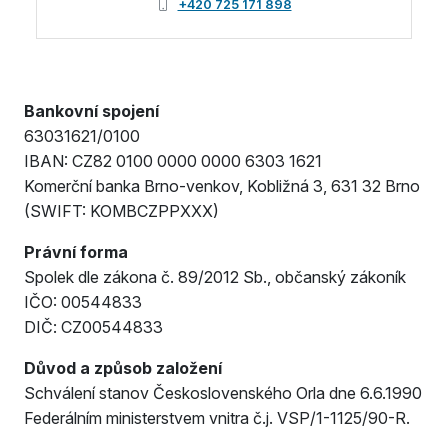
+420 725 171 898
Bankovní spojení
63031621/0100
IBAN: CZ82 0100 0000 0000 6303 1621
Komerční banka Brno-venkov, Kobližná 3, 631 32 Brno
(SWIFT: KOMBCZPPXXX)
Právní forma
Spolek dle zákona č. 89/2012 Sb., občanský zákoník
IČO: 00544833
DIČ: CZ00544833
Důvod a způsob založení
Schválení stanov Československého Orla dne 6.6.1990
Federálním ministerstvem vnitra č.j. VSP/1-1125/90-R.