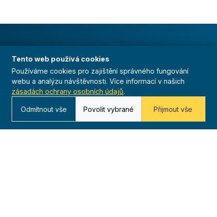
Organizace
Tento web používá cookies
O nás
Používáme cookies pro zajištění správného fungování
webu a analýzu návštěvnosti. Více informací v našich
Historie
zásadách ochrany osobních údajů
.
Organizační struktura
Odmítnout vše
Povolit vybrané
Přijmout vše
Předsednictvo
Odborné rady
Stanovy
GDPR
Pojištění
Dokumenty
Logo manuál