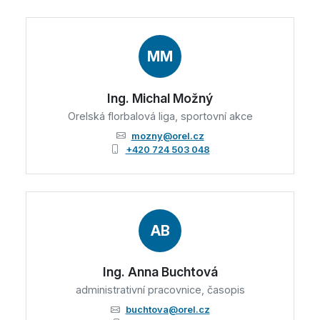
MM
Ing. Michal Možný
Orelská florbalová liga, sportovní akce
mozny@orel.cz
+420 724 503 048
AB
Ing. Anna Buchtová
administrativní pracovnice, časopis
buchtova@orel.cz