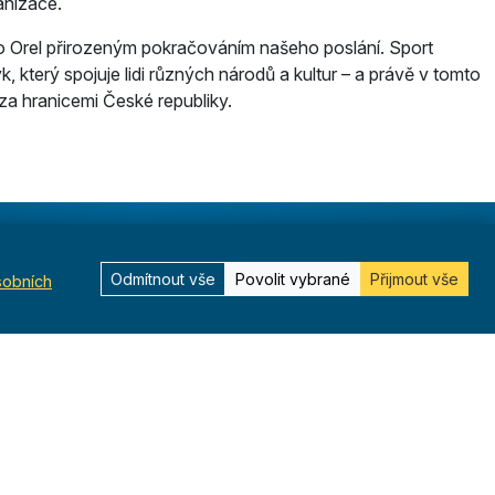
anizace.
o Orel přirozeným pokračováním našeho poslání. Sport
, který spojuje lidi různých národů a kultur – a právě v tomto
za hranicemi České republiky.
Kontakt
Odmítnout vše
Povolit vybrané
Přijmout vše
sobních
Kurská 792/3,
625 00 Brno
IČO 00544833
ustredi@orel.cz
Kontaktujte nás