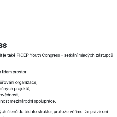
ss
it je také FICEP Youth Congress – setkání mladých zástupců
lidem prostor:
měřování organizace,
lečných projektů,
povědnosti,
nost mezinárodní spolupráce.
ch členů do těchto struktur, protože věříme, že právě oni