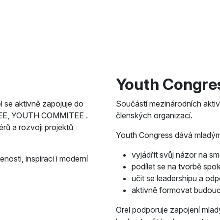
Youth Congre
l se aktivně zapojuje do
Součástí mezinárodních aktiv
ITEE, YOUTH COMMITEE .
členských organizací.
érů a rozvoji projektů
Youth Congress dává mladým 
vyjádřit svůj názor na s
nosti, inspiraci i moderní
podílet se na tvorbě spo
učit se leadershipu a od
aktivně formovat budouc
Orel podporuje zapojení mladý