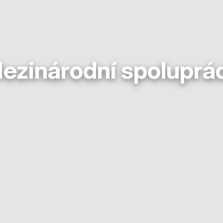
ezinárodní spoluprá