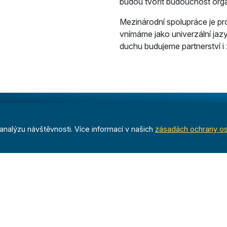
budou tvořit budoucnost org
Mezinárodní spolupráce je pr
vnímáme jako univerzální jazyk
duchu budujeme partnerství i 
Časopis
nalýzu návštěvnosti. Více informací v našich
zásadách ochrany o
a
Archiv
Redakce
nost