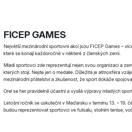
FICEP GAMES
Největší mezinárodní sportovní akcí jsou FICEP Games – ví
které se konají každoročně v některé z členských zemí.
Mladí sportovci zde reprezentují nejen svou organizaci a ze
kterých stojí. Nejde jen o medaile. Důležitá je atmosféra vz
mezinárodní přátelství a zkušenost, že sport dokáže spojovat 
Orel se her pravidelně účastní a vysílá výpravy mladých sport
Letošní ročník se uskuteční v Maďarsku v termínu 13. – 19. 
budou reprezentovat sportovci ve futsalu, stolním tenise, vole