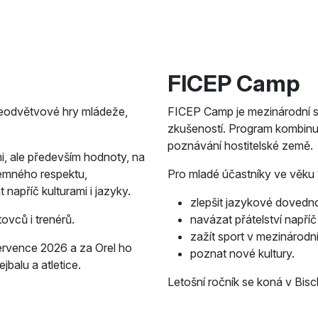
FICEP Camp
ceodvětvové hry mládeže,
FICEP Camp je mezinárodní se
zkušeností. Program kombinuj
poznávání hostitelské země.
mi, ale především hodnoty, na
ájemného respektu,
Pro mladé účastníky ve věku 14
napříč kulturami i jazyky.
zlepšit jazykové dovedno
ovců i trenérů.
navázat přátelství napří
zažít sport v mezinárodní
července 2026 a za Orel ho
poznat nové kultury.
jbalu a atletice.
Letošní ročník se koná v Bisc