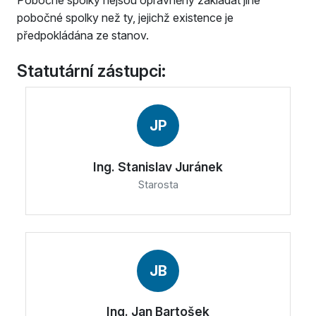
Pobočné spolky nejsou oprávněny zakládat jiné
pobočné spolky než ty, jejichž existence je
předpokládána ze stanov.
Statutární zástupci:
JP
Ing. Stanislav Juránek
Starosta
JB
Ing. Jan Bartošek