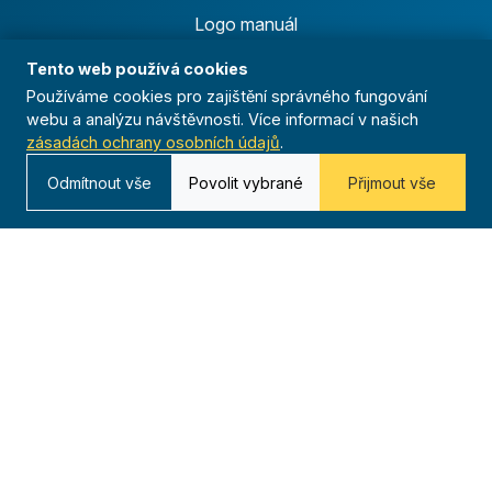
Logo manuál
Tento web používá cookies
Projekty
Používáme cookies pro zajištění správného fungování
webu a analýzu návštěvnosti. Více informací v našich
Florbalová liga
zásadách ochrany osobních údajů
.
Běžecká liga
Odmítnout vše
Povolit vybrané
Přijmout vše
Ficep
Anthropoid
Celoroční činnost
Výsledky
Časopis
Archiv
Redakce