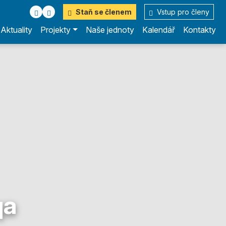
Staň se členem
Vstup pro členy
Aktuality
Projekty
Naše jednoty
Kalendář
Kontakty
qa