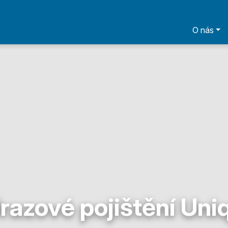
O nás
razové pojištění Uni