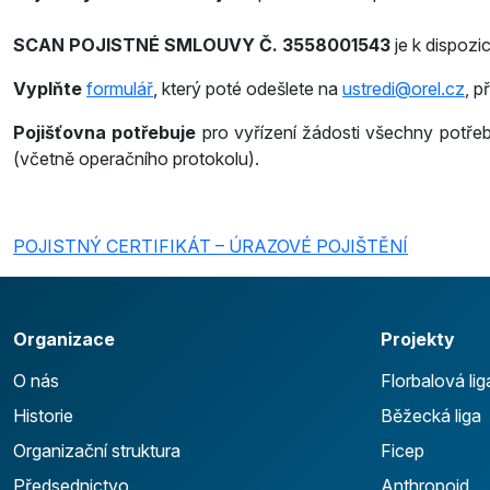
SCAN POJISTNÉ SMLOUVY Č. 3558001543
je k dispozi
Vyplňte
formulář
, který poté odešlete na
ustredi@orel.cz
, p
Pojišťovna potřebuje
pro vyřízení žádosti všechny potřebn
(včetně operačního protokolu).
POJISTNÝ CERTIFIKÁT – ÚRAZOVÉ POJIŠTĚNÍ
Organizace
Projekty
O nás
Florbalová lig
Historie
Běžecká liga
Organizační struktura
Ficep
Předsednictvo
Anthropoid