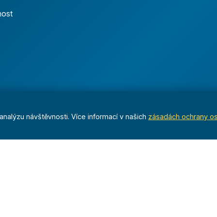
nost
nalýzu návštěvnosti. Více informací v našich
zásadách ochrany o
Dáváme sportu smysl