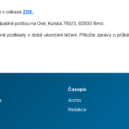
ci v odkaze
ZDE.
řípadně poštou na Orel, Kurská 792/3, 62500 Brno.
é podklady v době ukončení léčení. Přiložte zprávy o průběhu
Časopis
a
Archiv
Redakce