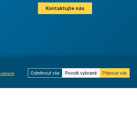
Kontaktujte nás
Odmítnout vše
Povolit vybrané
Přijmout vše
sobních