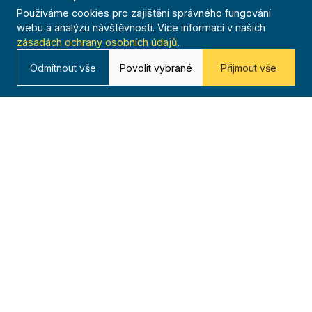
Používáme cookies pro zajištění správného fungování
webu a analýzu návštěvnosti. Více informací v našich
zásadách ochrany osobních údajů
.
Odmítnout vše
Povolit vybrané
Přijmout vše
O nás
20 000+
Téměř 250
Od roku 1909
členů
jednot
116 let tradice
po celé ČR
23 žup