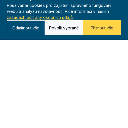
Používáme cookies pro zajištění správného fungování
webu a analýzu návštěvnosti. Více informací v našich
zásadách ochrany osobních údajů
.
Odmítnout vše
Povolit vybrané
Přijmout vše
O nás
20 000+
Téměř 250
Od roku 1909
členů
jednot
116 let tradice
po celé ČR
23 žup