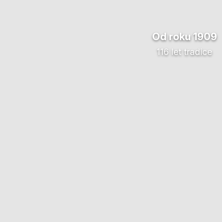
Od roku 1909
116 let tradice