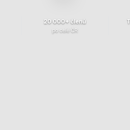
20 000+ členů
po celé ČR