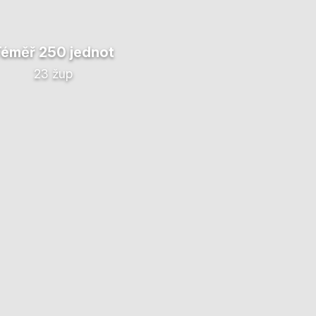
Téměř 250 jednot
23 žup