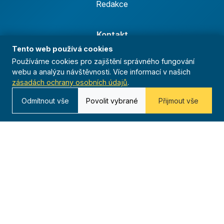
Redakce
Kontakt
Tento web používá cookies
Kurská 792/3,
Používáme cookies pro zajištění správného fungování
625 00 Brno
webu a analýzu návštěvnosti. Více informací v našich
IČO 00544833
zásadách ochrany osobních údajů
.
ustredi@orel.cz
Odmítnout vše
Povolit vybrané
Přijmout vše
Kontaktujte nás
Dáváme sportu smysl