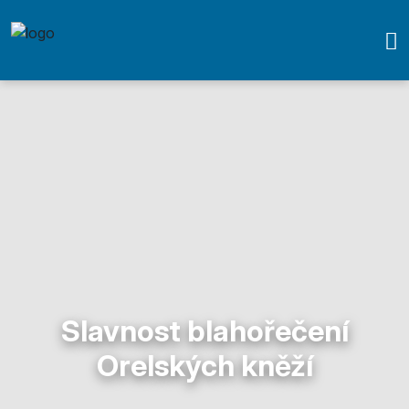
Slavnost blahořečení
Orelských kněží