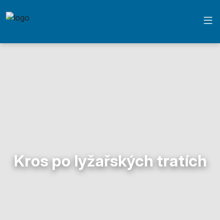
Kros po lyžařských tratích