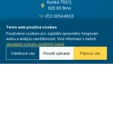
Kurská 792/3,
625 00 Brno
IČO 00544833
ustredi@orel.cz
Tento web používá cookies
Používáme cookies pro zajištění správného fungování
Kontaktujte nás
webu a analýzu návštěvnosti. Více informací v našich
zásadách ochrany osobních údajů
.
Odmítnout vše
Povolit vybrané
Přijmout vše
Dáváme sportu smysl