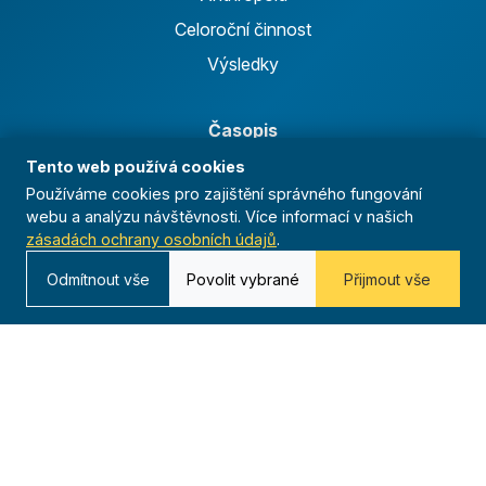
Celoroční činnost
Výsledky
Časopis
Tento web používá cookies
Archiv
Používáme cookies pro zajištění správného fungování
Redakce
webu a analýzu návštěvnosti. Více informací v našich
zásadách ochrany osobních údajů
.
Kontakt
Odmítnout vše
Povolit vybrané
Přijmout vše
Kurská 792/3,
625 00 Brno
IČO 00544833
ustredi@orel.cz
Kontaktujte nás