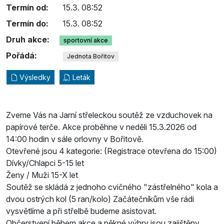
Termín od:
15.3. 08:52
Termín do:
15.3. 08:52
Druh akce:
sportovní akce
Pořádá:
Jednota Bořitov
Výsledky
Leták
Zveme Vás na Jarní střeleckou soutěž ze vzduchovek na
papírové terče. Akce proběhne v neděli 15.3.2026 od
14:00 hodin v sále orlovny v Bořitově.
Otevřené jsou 4 kategorie: (Registrace otevřena do 15:00)
Dívky/Chlapci 5-15 let
Ženy / Muži 15-X let
Soutěž se skládá z jednoho cvičného "zástřelného" kola a
dvou ostrých kol (5 ran/kolo) Začátečníkům vše rádi
vysvětlíme a při střelbě budeme asistovat.
Občerstvení během akce a pěkné výhry jsou zajištěny.