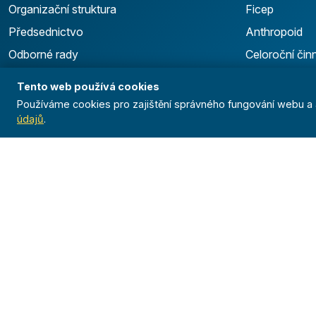
Organizační struktura
Ficep
Předsednictvo
Anthropoid
Odborné rady
Celoroční čin
Stanovy
Výsledky
Tento web používá cookies
GDPR
Používáme cookies pro zajištění správného fungování webu a a
údajů
.
Pojištění
Dokumenty
Logo manuál