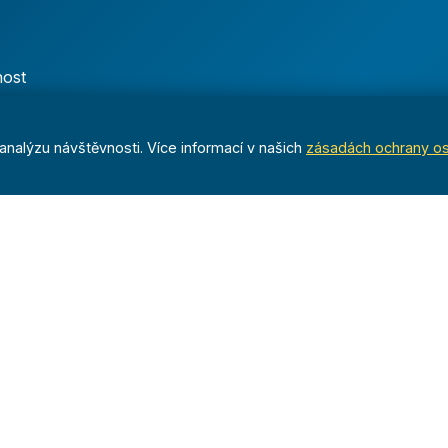
nost
nalýzu návštěvnosti. Více informací v našich
zásadách ochrany o
Dáváme sportu smysl