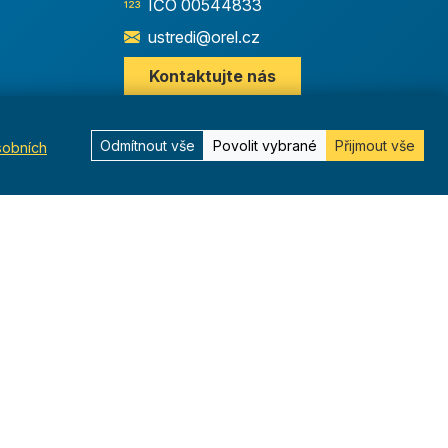
IČO 00544833
ustredi@orel.cz
Kontaktujte nás
Odmítnout vše
Povolit vybrané
Přijmout vše
sobních