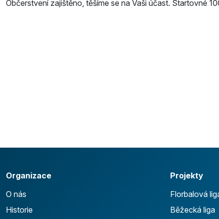
Občerstvení zajištěno, těšíme se na Vaši účast. Startovné 10
Organizace
Projekty
O nás
Florbalová lig
Historie
Běžecká liga