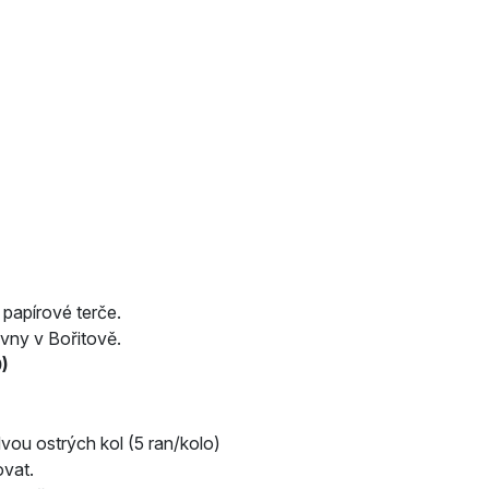
papírové terče.
ovny v Bořitově.
)
vou ostrých kol (5 ran/kolo)
ovat.