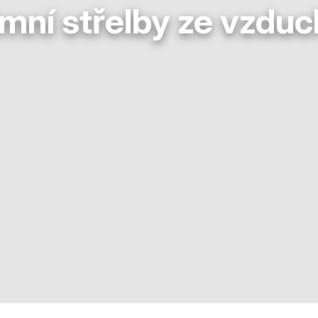
mní střelby ze vzdu