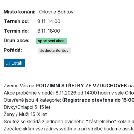
Místo konání:
Orlovna Bořitov
Termín od:
8.11. 14:00
Termín do:
8.11. 18:00
Druh akce:
sportovní akce
Pořádá:
Jednota Bořitov
Leták
Zveme Vás na
PODZIMNÍ STŘELBY ZE VZDUCHOVEK
na 
Akce proběhne v neděli 8.11.2026 od 14:00 hodin v sále Orl
Otevřené jsou 4 kategorie:
(Registrace otevřena do 15:00
Dívky/Chlapci 5-15 let
Ženy / Muži 15-X let
Soutěž se skládá z jednoho cvičného "zástřelného" kola a d
Začátečníkům vše rádi vysvětlíme a při střelbě budeme asist