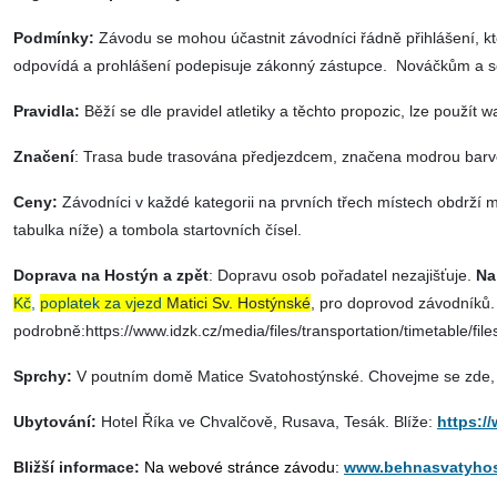
Podmínky:
Závodu se mohou účastnit závodníci řádně přihlášení, kteř
odpovídá a prohlášení podepisuje zákonný zástupce.
Nováčkům a se
Pravidla:
Běží se dle pravidel atletiky a těchto propozic, lze použít w
Značení
:
Trasa bude trasována předjezdcem, značena modrou barv
Ceny:
Závodníci v každé kategorii na prvních třech místech obdrží m
tabulka níže) a t
ombola startovních čísel.
Doprava
na Hostýn a zpět
:
Dopravu osob pořadatel nezajišťuje.
Na
Kč
,
poplatek za vjezd
Matici Sv. Hostýnské
, pro doprovod závodníků
podrobně:https://www.idzk.cz/media/files/transportation/timetabl
Sprchy:
V
poutním domě Matice Svatohostýnské. Chovejme se zde, p
Ubytování:
H
otel Říka ve Chvalčově, Rusava, Tesák. Blíže:
https:/
Bližší informace:
Na webové stránce závodu:
www.behnasvatyhos