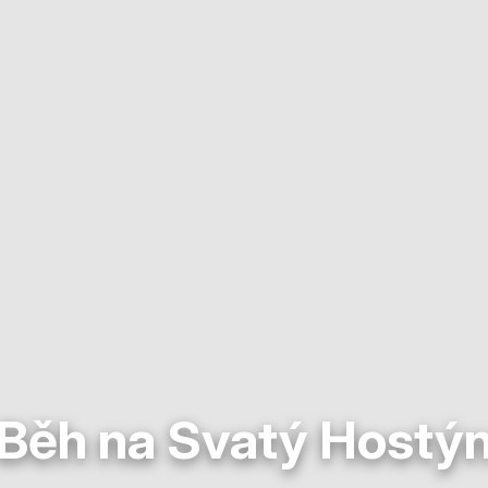
Běh na Svatý Hostý