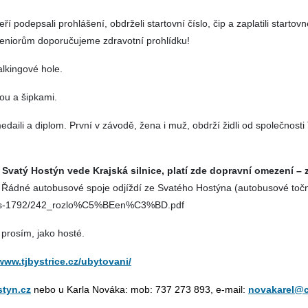
í podepsali prohlášení, obdrželi startovní číslo, čip a zaplatili starto
niorům doporučujeme zdravotní prohlídku!
alkingové hole.
ou a šipkami.
edaili a diplom.
První v závodě, žena i muž, obdrží židli od společnos
 Svatý Hostýn vede Krajská silnice, platí zde dopravní omezení – 
.
Řádné autobusové spoje odjíždí ze Svatého Hostýna (autobusové toč
e/files-1792/242_rozlo%C5%BEen%C3%BD.pdf
rosím, jako hosté.
/www.tjbystrice.cz/ubytovani/
tyn.cz
nebo u Karla Nováka: mob: 737 273 893, e-mail:
novakarel@c