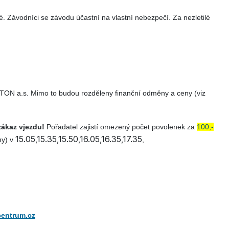
vné. Závodníci se závodu účastní na vlastní nebezpečí. Za nezletilé
ti TON a.s. Mimo to budou rozděleny finanční odměny a ceny
(viz
zákaz vjezdu!
Pořadatel zajistí omezený počet povolenek za
100,-
15.05,15.35,15.50,16.05,16.35,17.35
ny) v
,
entrum.cz