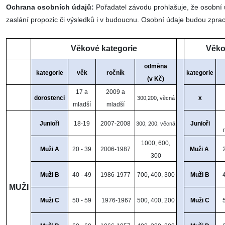
Ochrana osobních údajů:
Pořadatel závodu prohlašuje, že osobní
zaslání propozic či výsledků i v budoucnu. Osobní údaje budou zpr
Věkové kategorie
Věko
odměna
kategorie
věk
ročník
kategorie
(v Kč)
17 a
2009 a
dorostenci
x
300,200, věcná
mladší
mladší
Junioři
18-19
2007-2008
Junioři
300, 200, věcná
1000, 600,
Muži A
20 - 39
2006-1987
Muži A
300
Muži B
40 - 49
1986-1977
700, 400, 300
Muži B
MUŽI
Muži C
50 - 59
1976-1967
500, 400, 200
Muži C