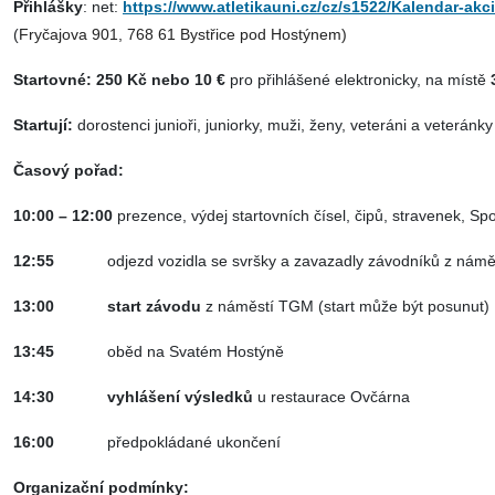
Přihlášky
: net:
https://www.atletikauni.cz/cz/s1522/Kalendar-ak
(
Fryčajova 901, 768 61 Bystřice pod Hostýnem)
Startovné:
250
Kč nebo 10 €
pro přihlášené elektronicky, na místě
Startují:
dorostenci
junioři, juniorky, muži, ženy, veteráni a veteránky
Časový pořad:
10:00 – 12:00
prezence, výdej startovních čísel, čipů, stravenek, S
12:55
odjezd
vozidla se svršky a zavazadly závodníků z nám
13:00
start závodu
z náměstí TGM (start může být posunut)
13:45
oběd na Svatém Hostýně
14:30
vyhlášení výsledků
u restaurace Ovčárna
16:00
předpokládané ukončení
Organizační podmínky: