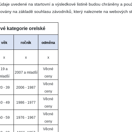
 údaje uvedené na startovní a výsledkové listině budou chráněny a po
acovány na základě souhlasu závodníků, který naleznete na webových 
vé kategorie orelské
věk
ročník
odměna
x
x
x
19 a
Věcné
2007 a mladší
mladší
ceny
Věcné
20 - 39
2006 - 1987
ceny
Věcné
40 - 49
1986 - 1977
ceny
Věcné
50 - 59
1976 - 1967
ceny
Věcné