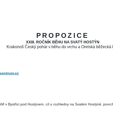
PROPOZICE
XXIII. ROČNÍK BĚHU NA SVATÝ HOSTÝN
Krakonoš Český pohár v běhu do vrchu a Orelská běžecká l
centrum.cz
M v Bystřici pod Hostýnem, c
íl
u rozhledny na Svatém Hostýně, povrch – 