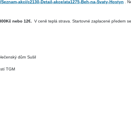
ci/Seznam-akci/c2130-Detail-akce/ata1275-Beh-na-Svaty-Hostyn
.
N
300Kč nebo 12€.
V ceně teplá strava.
Startovné zaplacené předem se
polečenský dům Sušil
ěstí TGM