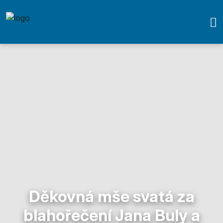
Děkovná mše svatá za
blahořečení Jana Buly a