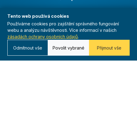
Archiv
Tento web používá cookies
Redakce
Používáme cookies pro zajištění správného fungování
webu a analýzu návštěvnosti. Více informací v našich
zásadách ochrany osobních údajů
.
Kontakt
Odmítnout vše
Povolit vybrané
Přijmout vše
Kurská 792/3,
625 00 Brno
IČO 00544833
ustredi@orel.cz
Kontaktujte nás