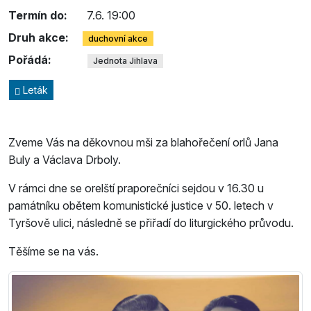
Termín do:
7.6. 19:00
Druh akce:
duchovní akce
Pořádá:
Jednota Jihlava
Leták
Zveme Vás na děkovnou mši za blahořečení orlů Jana
Buly a Václava Drboly.
V rámci dne se orelští praporečníci sejdou v 16.30 u
památníku obětem komunistické justice v 50. letech v
Tyršově ulici, následně se přiřadí do liturgického průvodu.
Těšíme se na vás.