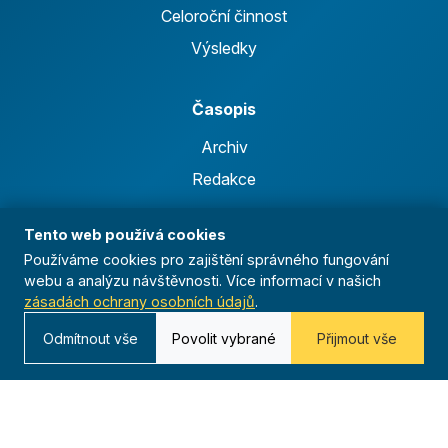
Celoroční činnost
Výsledky
Časopis
Archiv
Redakce
Tento web používá cookies
Kontakt
Používáme cookies pro zajištění správného fungování
Kurská 792/3,
webu a analýzu návštěvnosti. Více informací v našich
625 00 Brno
zásadách ochrany osobních údajů
.
IČO 00544833
Odmítnout vše
Povolit vybrané
Přijmout vše
ustredi@orel.cz
Kontaktujte nás