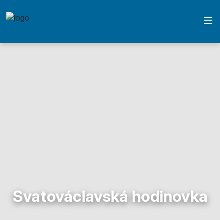
Svatováclavská hodinovka