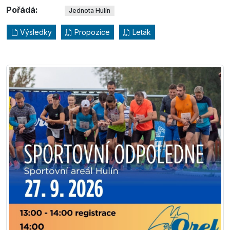
Pořádá:
Jednota Hulín
Výsledky
Propozice
Leták