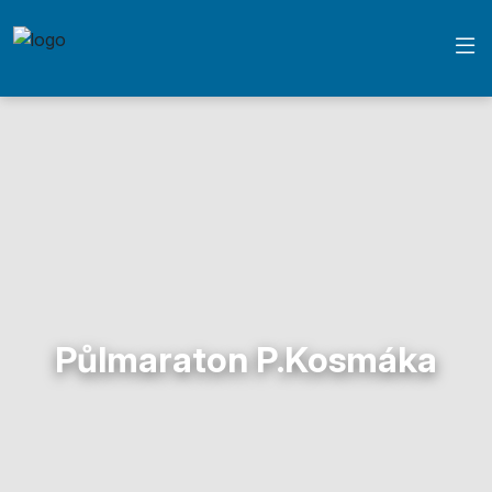
Půlmaraton P.Kosmáka