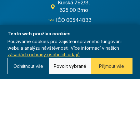
Kurská 792/3,
625 00 Brno
IČO 00544833
ustredi@orel.cz
Tento web používá cookies
Používáme cookies pro zajištění správného fungování
Kontaktujte nás
webu a analýzu návštěvnosti. Více informací v našich
zásadách ochrany osobních údajů
.
Odmítnout vše
Povolit vybrané
Přijmout vše
Dáváme sportu smysl