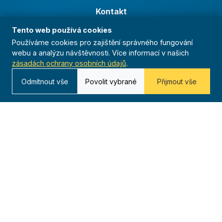
Kontakt
Kurská 792/3,
Tento web používá cookies
625 00 Brno
Používáme cookies pro zajištění správného fungování
webu a analýzu návštěvnosti. Více informací v našich
IČO 00544833
zásadách ochrany osobních údajů
.
ustredi@orel.cz
Odmítnout vše
Povolit vybrané
Přijmout vše
Kontaktujte nás
Dáváme sportu smysl