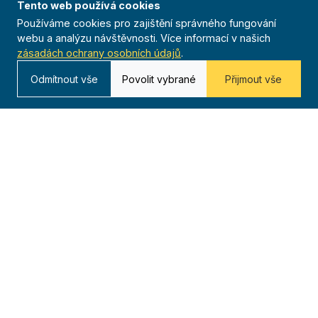
Ficep
Tento web používá cookies
Používáme cookies pro zajištění správného fungování
Anthropoid
webu a analýzu návštěvnosti. Více informací v našich
Celoroční činnost
zásadách ochrany osobních údajů
.
Výsledky
Odmítnout vše
Povolit vybrané
Přijmout vše
Časopis
Archiv
Redakce
Kontakt
Kurská 792/3,
625 00 Brno
IČO 00544833
ustredi@orel.cz