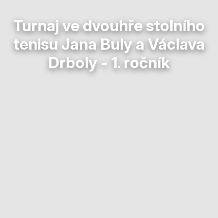
Turnaj ve dvouhře stolního
tenisu Jana Buly a Václava
Drboly - 1. ročník